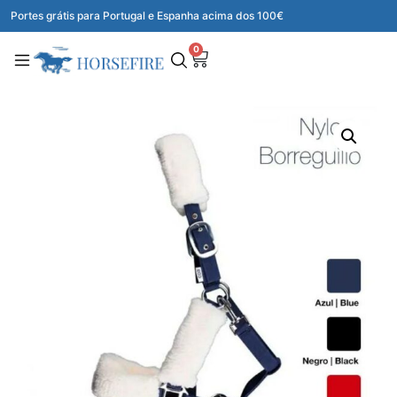
Portes grátis para Portugal e Espanha acima dos 100€
0