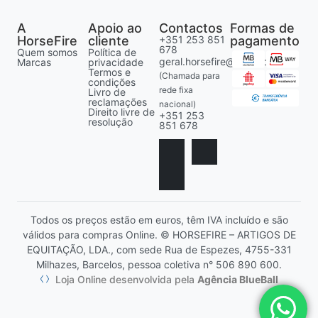
A
Apoio ao
Contactos
Formas de
HorseFire
cliente
+351 253 851
pagamento
678
Quem somos
Política de
geral.horsefire@gmail.com
Marcas
privacidade
Termos e
(Chamada para
condições
rede fixa
Livro de
reclamações
nacional)
Direito livre de
+351 253
resolução
851 678
Todos os preços estão em euros, têm IVA incluído e são
válidos para compras Online. © HORSEFIRE – ARTIGOS DE
EQUITAÇÃO, LDA., com sede Rua de Espezes, 4755-331
Milhazes, Barcelos, pessoa coletiva n° 506 890 600.
Loja Online desenvolvida pela
Agência BlueBall