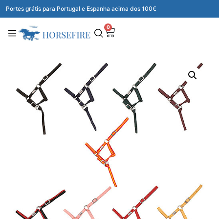
Portes grátis para Portugal e Espanha acima dos 100€
0