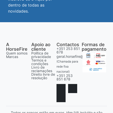
dentro de todas as
novidades.
A
Apoio ao
Contactos
Formas de
HorseFire
cliente
+351 253 851
pagamento
678
Quem somos
Política de
geral.horsefire@gmail.com
Marcas
privacidade
Termos e
(Chamada para
condições
rede fixa
Livro de
reclamações
nacional)
Direito livre de
+351 253
resolução
851 678
Todos os preços estão em euros, têm IVA incluído e são