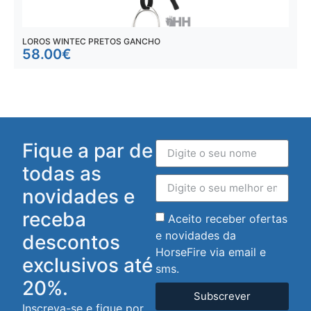
LOROS WINTEC PRETOS GANCHO
L
58.00
€
Fique a par de
todas as
novidades e
receba
Aceito receber ofertas
e novidades da
descontos
HorseFire via email e
exclusivos até
sms.
20%.
Subscrever
Inscreva-se e fique por