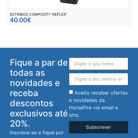
ESTRIBOS COMPOSITI “REFLEX”
E
40.00
€
Fique a par de
todas as
novidades e
receba
Aceito receber ofertas
e novidades da
descontos
HorseFire via email e
exclusivos até
sms.
20%.
Subscrever
Inscreva-se e fique por