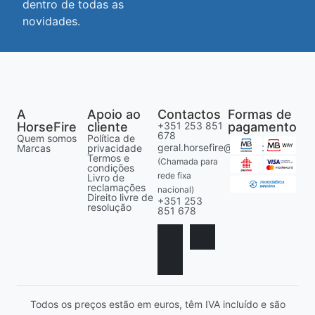
dentro de todas as
novidades.
A
Apoio ao
Contactos
Formas de
HorseFire
cliente
+351 253 851
pagamento
678
Quem somos
Política de
geral.horsefire@gmail.com
Marcas
privacidade
Termos e
(Chamada para
condições
rede fixa
Livro de
reclamações
nacional)
Direito livre de
+351 253
resolução
851 678
Todos os preços estão em euros, têm IVA incluído e são