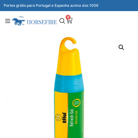
Portes grátis para Portugal e Espanha acima dos 100€
0