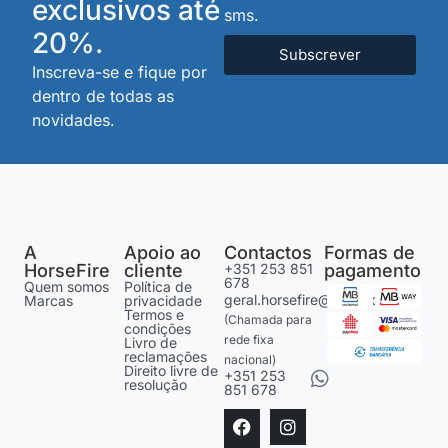
exclusivos até
sms.
20%.
Subscrever
Inscreva-se e fique por
dentro de todas as
novidades.
A
Apoio ao
Contactos
Formas de
HorseFire
cliente
+351 253 851
pagamento
678
Quem somos
Política de
geral.horsefire@gmail.com
Marcas
privacidade
Termos e
(Chamada para
condições
rede fixa
Livro de
reclamações
nacional)
Direito livre de
+351 253
resolução
851 678