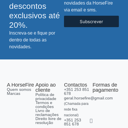
novidades da HorseFire
descontos
via email e sms.
exclusivos até
Subscrever
20%.
Inscreva-se e fique por
dentro de todas as
novidades.
A HorseFire
Apoio ao
Contactos
Formas de
Quem somos
cliente
+351 253 851
pagamento
Marcas
678
Política de
geral.horsefire@gmail.com
privacidade
Termos e
(Chamada para
condições
rede fixa
Livro de
reclamações
nacional)
Direito livre de
+351 253
resolução
851 678