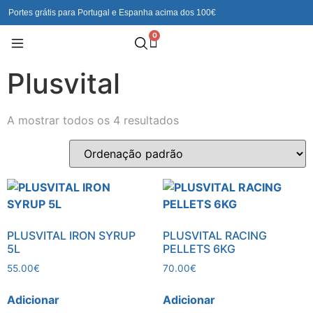
Portes grátis para Portugal e Espanha acima dos 100€
0
Plusvital
A mostrar todos os 4 resultados
PLUSVITAL IRON SYRUP
PLUSVITAL RACING
5L
PELLETS 6KG
55.00
€
70.00
€
Adicionar
Adicionar