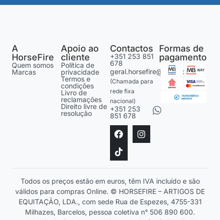
A
Apoio ao
Contactos
Formas de
HorseFire
cliente
+351 253 851
pagamento
678
Quem somos
Política de
geral.horsefire@gmail.com
Marcas
privacidade
Termos e
(Chamada para
condições
rede fixa
Livro de
reclamações
nacional)
Direito livre de
+351 253
resolução
851 678
Todos os preços estão em euros, têm IVA incluído e são
válidos para compras Online. © HORSEFIRE – ARTIGOS DE
EQUITAÇÃO, LDA., com sede Rua de Espezes, 4755-331
Milhazes, Barcelos, pessoa coletiva n° 506 890 600.