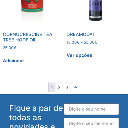
CORNUCRESCINE TEA
DREAMCOAT
TREE HOOF OIL
18.00
€
–
55.00
€
25.00
€
Ver opções
Adicionar
1
2
3
→
Fique a par de
todas as
novidades e