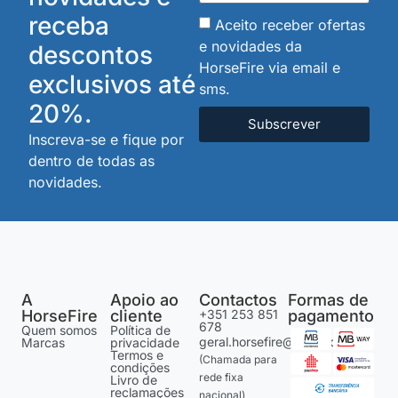
receba
Aceito receber ofertas
e novidades da
descontos
HorseFire via email e
exclusivos até
sms.
20%.
Subscrever
Inscreva-se e fique por
dentro de todas as
novidades.
A
Apoio ao
Contactos
Formas de
HorseFire
cliente
+351 253 851
pagamento
678
Quem somos
Política de
geral.horsefire@gmail.com
Marcas
privacidade
Termos e
(Chamada para
condições
rede fixa
Livro de
reclamações
nacional)