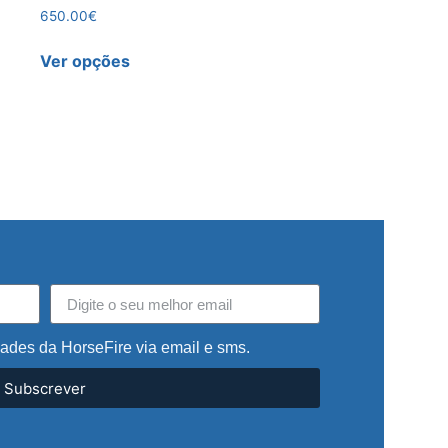
650.00
€
Ver opções
dades da HorseFire via email e sms.
Subscrever