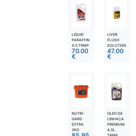
LIQUID
LIVER
PARAFFIN
FLUSH
4.5 TRM®
SOLUTION
70.00
47.00
€
€
NUTRI-
ÓLEO DE
GARD
LINHAÇA
EXTRA
PREMIUM
3KG
4,5L.
85.95
TRM®