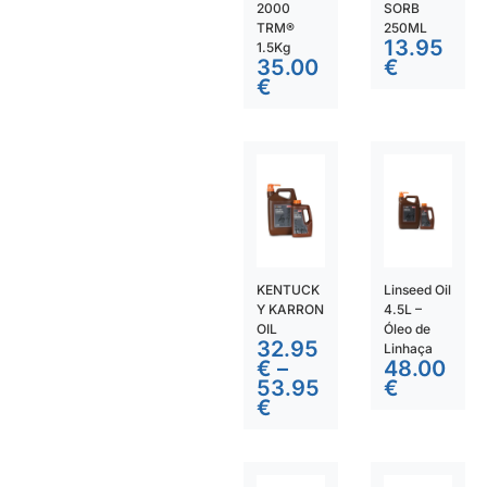
2000
SORB
TRM®
250ML
13.95
1.5Kg
35.00
€
€
KENTUCK
Linseed Oil
Y KARRON
4.5L –
OIL
Óleo de
32.95
Linhaça
€
–
48.00
53.95
€
€