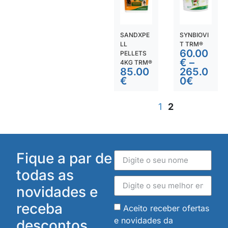
SANDXPE
SYNBIOVI
LL
T TRM®
60.00
PELLETS
€
–
4KG TRM®
85.00
265.0
€
0
€
1
2
Fique a par de
todas as
novidades e
receba
Aceito receber ofertas
e novidades da
descontos