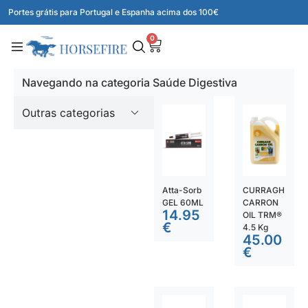
Portes grátis para Portugal e Espanha acima dos 100€
0
Navegando na categoria Saúde Digestiva
Outras categorias
Atta-Sorb
CURRAGH
GEL 60ML
CARRON
14.95
OIL TRM®
€
4.5 Kg
45.00
€