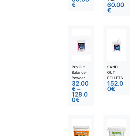
€
60.00
€
Pro Gut
SAND
Balancer
OUT
Powder
PELLETS
32.00
152.0
€
–
0
€
128.0
0
€