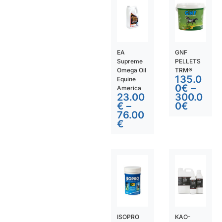
EA
GNF
Supreme
PELLETS
Omega Oil
TRM®
135.0
Equine
0
€
–
America
23.00
300.0
€
–
0
€
76.00
€
ISOPRO
KAO-