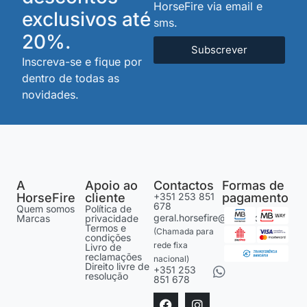
HorseFire via email e
exclusivos até
sms.
20%.
Subscrever
Inscreva-se e fique por
dentro de todas as
novidades.
A
Apoio ao
Contactos
Formas de
HorseFire
cliente
+351 253 851
pagamento
678
Quem somos
Política de
geral.horsefire@gmail.com
Marcas
privacidade
Termos e
(Chamada para
condições
rede fixa
Livro de
reclamações
nacional)
Direito livre de
+351 253
resolução
851 678