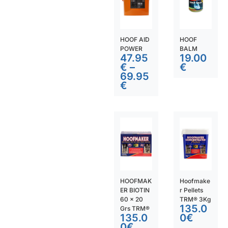
HOOF AID
HOOF
POWER
BALM
47.95
19.00
€
–
€
69.95
€
HOOFMAK
Hoofmake
ER BIOTIN
r Pellets
60 x 20
TRM® 3Kg
135.0
Grs TRM®
135.0
0
€
0
€