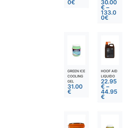
0
€
30.00
€
–
133.0
0
€
GREEN ICE
HOOF AID
COOLING
LIQUIDO
22.95
GEL
31.00
€
–
€
44.95
€