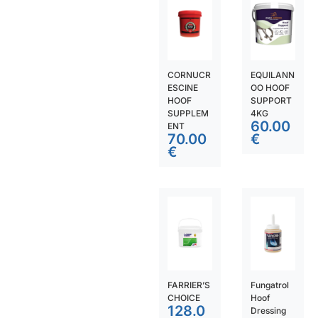
CORNUCR
EQUILANN
ESCINE
OO HOOF
HOOF
SUPPORT
SUPPLEM
4KG
60.00
ENT
70.00
€
€
FARRIER’S
Fungatrol
CHOICE
Hoof
128.0
Dressing