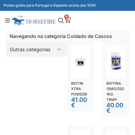
Portes grátis para Portugal e Espanha acima dos 100€
0
Navegando na categoria Cuidado de Cascos
Outras categorias
BIOTIN
BIOTINA
XTRA
15MG/25G
POWDER
1KG.
41.00
TRM®
€
40.00
€