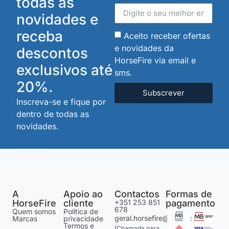
todas as
novidades e
receba
Aceito receber ofertas
e novidades da
descontos
HorseFire via email e
exclusivos até
sms.
20%.
Subscrever
Inscreva-se e fique por
dentro de todas as
novidades.
A
Apoio ao
Contactos
Formas de
HorseFire
cliente
+351 253 851
pagamento
678
Quem somos
Política de
geral.horsefire@gmail.com
Marcas
privacidade
Termos e
(Chamada para