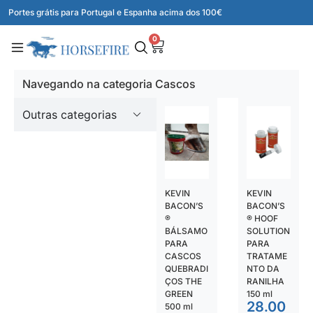
Portes grátis para Portugal e Espanha acima dos 100€
0
Navegando na categoria Cascos
Outras categorias
KEVIN
KEVIN
BACON’S
BACON’S
®
® HOOF
BÁLSAMO
SOLUTION
PARA
PARA
CASCOS
TRATAME
QUEBRADI
NTO DA
ÇOS THE
RANILHA
GREEN
150 ml
28.00
500 ml