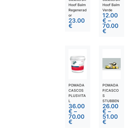
Hoof Balm
Hoof Balm
Regenerad
Verde
12.00
or
23.00
€
–
€
70.00
€
POMADA
POMADA
CASCOS
P/CASCO
PLUSVITA
S
L
STUBBEN
36.00
26.00
€
–
€
–
70.00
51.00
€
€