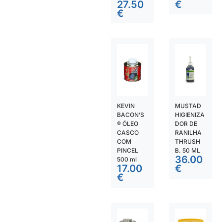
27.50
€
€
KEVIN
MUSTAD
BACON’S
HIGIENIZA
® ÓLEO
DOR DE
CASCO
RANILHA
COM
THRUSH
PINCEL
B. 50 ML
36.00
500 ml
17.00
€
€