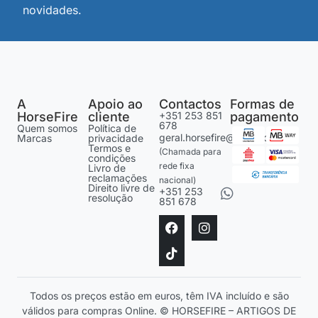
novidades.
A
Apoio ao
Contactos
Formas de
HorseFire
cliente
+351 253 851
pagamento
678
Quem somos
Política de
geral.horsefire@gmail.com
Marcas
privacidade
Termos e
(Chamada para
condições
rede fixa
Livro de
reclamações
nacional)
Direito livre de
+351 253
resolução
851 678
Todos os preços estão em euros, têm IVA incluído e são
válidos para compras Online. © HORSEFIRE – ARTIGOS DE