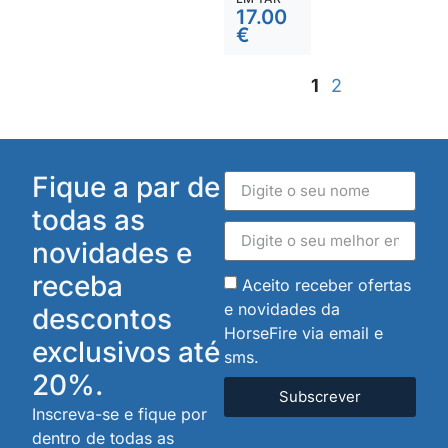
17.00
€
1
2
Fique a par de
todas as
novidades e
receba
Aceito receber ofertas
e novidades da
descontos
HorseFire via email e
exclusivos até
sms.
20%.
Subscrever
Inscreva-se e fique por
dentro de todas as