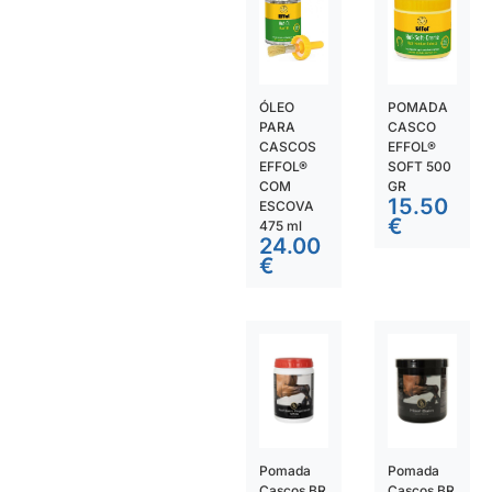
ÓLEO
POMADA
PARA
CASCO
CASCOS
EFFOL®
EFFOL®
SOFT 500
COM
GR
15.50
ESCOVA
€
475 ml
24.00
€
Pomada
Pomada
Cascos BR
Cascos BR