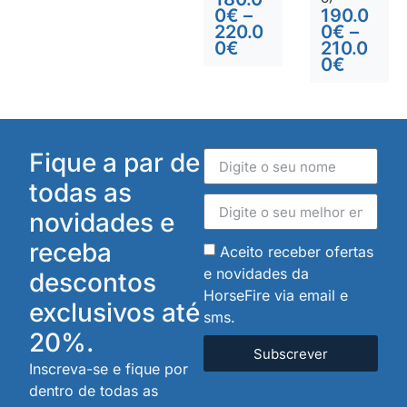
0
€
–
190.0
220.0
0
€
–
0
€
210.0
0
€
Fique a par de
todas as
novidades e
receba
Aceito receber ofertas
e novidades da
descontos
HorseFire via email e
exclusivos até
sms.
20%.
Subscrever
Inscreva-se e fique por
dentro de todas as