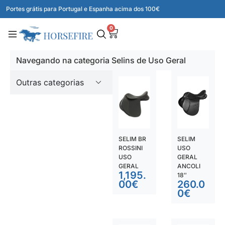
Portes grátis para Portugal e Espanha acima dos 100€
0
Navegando na categoria Selins de Uso Geral
Outras categorias
SELIM BR
SELIM
ROSSINI
USO
USO
GERAL
GERAL
ANCOLI
1,195.
18″
00
€
260.0
0
€