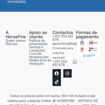
novidades.
A
Apoio ao
Contactos
Formas de
HorseFire
cliente
+351 253 851
pagamento
678
Quem somos
Política de
geral.horsefire@gmail.com
Marcas
privacidade
Termos e
(Chamada para
condições
rede fixa
Livro de
reclamações
nacional)
Direito livre de
+351 253
resolução
851 678
Todos os preços estão em euros, têm IVA incluído e são
válidos para compras Online. © HORSEFIRE – ARTIGOS DE