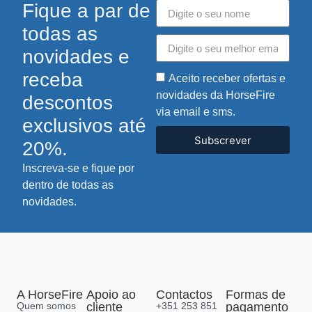
Fique a par de
todas as
novidades e
receba
Aceito receber ofertas e
novidades da HorseFire
descontos
via email e sms.
exclusivos até
Subscrever
20%.
Inscreva-se e fique por
dentro de todas as
novidades.
A HorseFire
Apoio ao
Contactos
Formas de
Quem somos
cliente
+351 253 851
pagamento