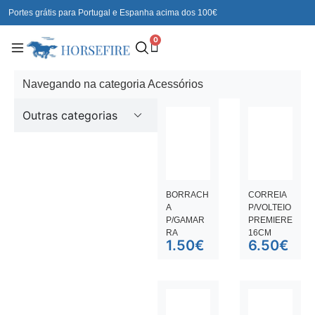
Portes grátis para Portugal e Espanha acima dos 100€
0
Navegando na categoria Acessórios
Outras categorias
BORRACH
CORREIA
A
P/VOLTEIO
P/GAMAR
PREMIERE
RA
16CM
1.50
€
6.50
€