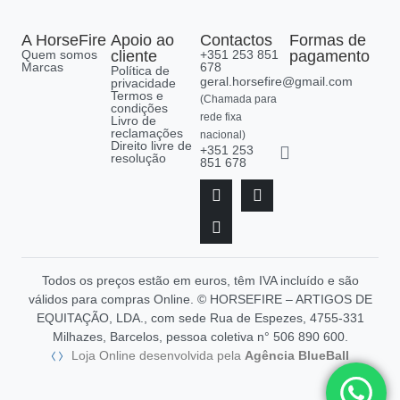
A HorseFire
Apoio ao
Contactos
Formas de
Quem somos
cliente
+351 253 851
pagamento
Marcas
678
Política de
geral.horsefire@gmail.com
privacidade
Termos e
(Chamada para
condições
rede fixa
Livro de
reclamações
nacional)
Direito livre de
+351 253
resolução
851 678
Todos os preços estão em euros, têm IVA incluído e são
válidos para compras Online. © HORSEFIRE – ARTIGOS DE
EQUITAÇÃO, LDA., com sede Rua de Espezes, 4755-331
Milhazes, Barcelos, pessoa coletiva n° 506 890 600.
Loja Online desenvolvida pela
Agência BlueBall