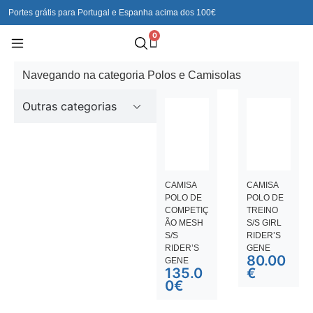
Portes grátis para Portugal e Espanha acima dos 100€
0
Navegando na categoria Polos e Camisolas
Outras categorias
CAMISA
CAMISA
POLO DE
POLO DE
COMPETIÇ
TREINO
ÃO MESH
S/S GIRL
S/S
RIDER’S
RIDER’S
GENE
80.00
GENE
135.0
€
0
€