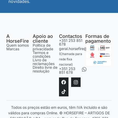
novidades.
A
Apoio ao
Contactos
Formas de
HorseFire
cliente
+351 253 851
pagamento
678
Quem somos
Política de
geral.horsefire@gmail.com
Marcas
privacidade
Termos e
(Chamada para
condições
rede fixa
Livro de
reclamações
nacional)
Direito livre de
+351 253
resolução
851 678
Todos os preços estão em euros, têm IVA incluído e são
válidos para compras Online. © HORSEFIRE – ARTIGOS DE