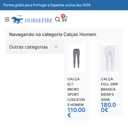
Portes grátis para Portugal e Espanha acima dos 100€
0
Navegando na categoria Calças Homem
Outras categorias
CALÇA
CALÇA
ELT
FULL GRIP
MICRO
BRANCA
SPORT
RIDER’S
C/SILICON
GENE
180.0
E HOMEM
110.00
0
€
€