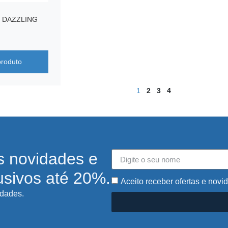
 DAZZLING
produto
1
2
3
4
s novidades e
usivos até 20%.
Aceito receber ofertas e novi
idades.