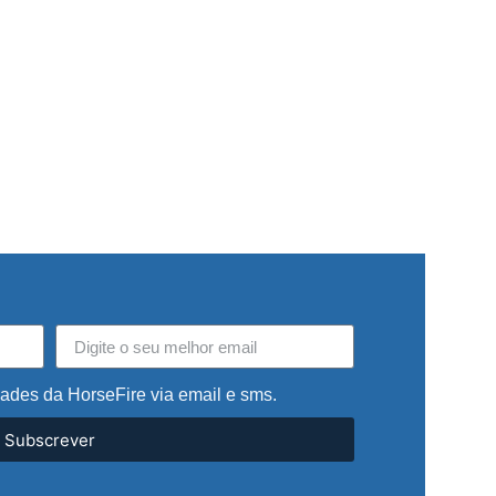
dades da HorseFire via email e sms.
Subscrever