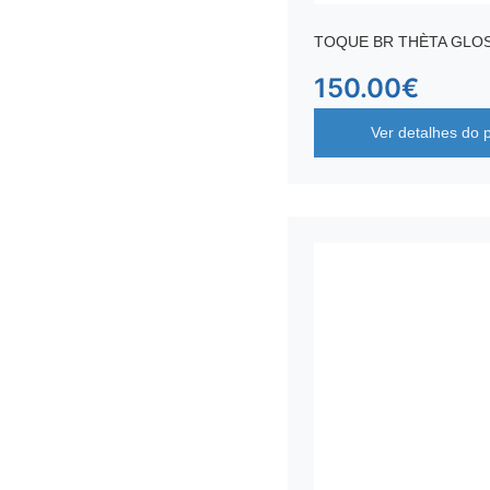
TOQUE BR THÈTA GLO
150.00
€
Ver detalhes do 