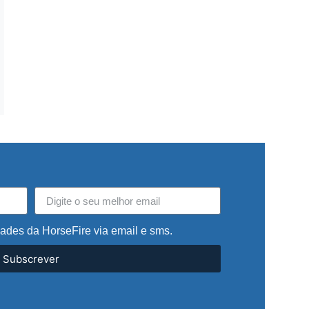
dades da HorseFire via email e sms.
Subscrever