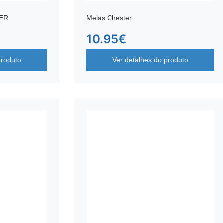
TER
Meias Chester
10.95
€
produto
Ver detalhes do produto