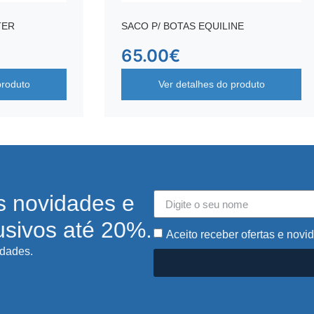
TER
SACO P/ BOTAS EQUILINE
65.00
€
produto
Ver detalhes do produto
s novidades e
usivos até 20%.
Aceito receber ofertas e novi
idades.