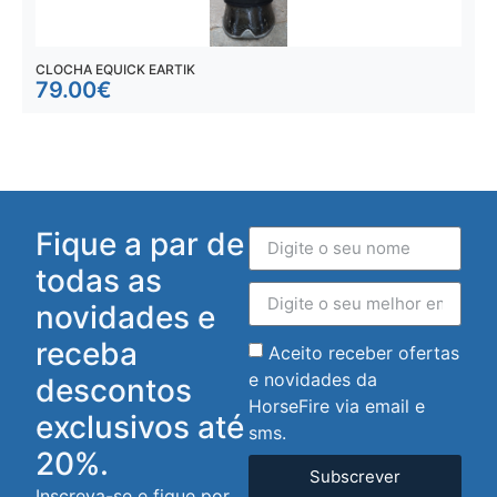
CLOCHA EQUICK EARTIK
P
79.00
€
Fique a par de
todas as
novidades e
receba
Aceito receber ofertas
e novidades da
descontos
HorseFire via email e
exclusivos até
sms.
20%.
Subscrever
Inscreva-se e fique por