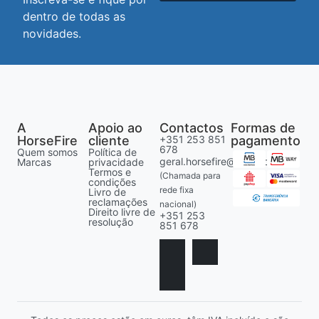
dentro de todas as
novidades.
A
Apoio ao
Contactos
Formas de
HorseFire
cliente
+351 253 851
pagamento
678
Quem somos
Política de
geral.horsefire@gmail.com
Marcas
privacidade
Termos e
(Chamada para
condições
rede fixa
Livro de
reclamações
nacional)
Direito livre de
+351 253
resolução
851 678